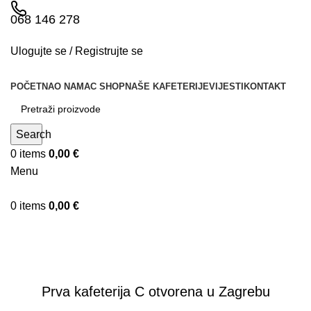
068 146 278
Ulogujte se / Registrujte se
POČETNA
O NAMA
C SHOP
NAŠE KAFETERIJE
VIJESTI
KONTAKT
Search
0
items
0,00
€
Menu
0
items
0,00
€
Vijesti
VIJESTI
Prva kafeterija C otvorena u Zagrebu