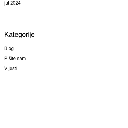
jul 2024
Kategorije
Blog
Pišite nam
Vijesti
U kafeteriji C, mi smo lanac koji nudi jedinstveno
iskustvo u ispijanju neke od brojnih vrsta kafe
provjerenog kvaliteta, uz obučene bariste koji ne samo
da pripremaju kafu s posebnom pažnjom, već i pružaju