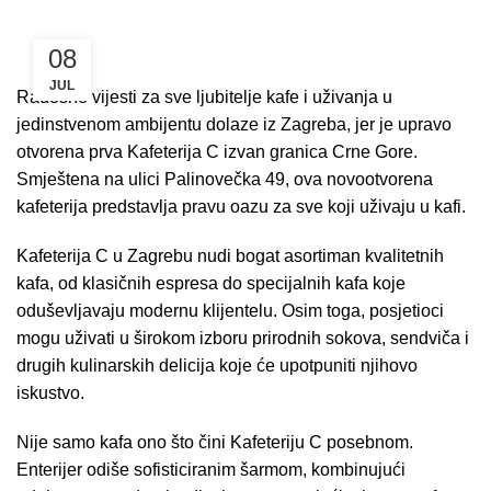
08
JUL
Radosne vijesti za sve ljubitelje kafe i uživanja u
jedinstvenom ambijentu dolaze iz Zagreba, jer je upravo
otvorena prva Kafeterija C izvan granica Crne Gore.
Smještena na ulici Palinovečka 49, ova novootvorena
kafeterija predstavlja pravu oazu za sve koji uživaju u kafi.
Kafeterija C u Zagrebu nudi bogat asortiman kvalitetnih
kafa, od klasičnih espresa do specijalnih kafa koje
oduševljavaju modernu klijentelu. Osim toga, posjetioci
mogu uživati u širokom izboru prirodnih sokova, sendviča i
drugih kulinarskih delicija koje će upotpuniti njihovo
iskustvo.
Nije samo kafa ono što čini Kafeteriju C posebnom.
Enterijer odiše sofisticiranim šarmom, kombinujući