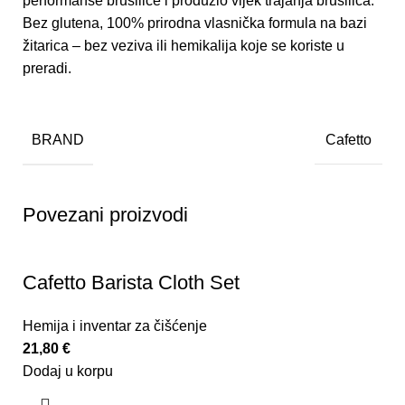
performanse brusilice i produžio vijek trajanja brusilica.
Bez glutena, 100% prirodna vlasnička formula na bazi
žitarica – bez veziva ili hemikalija koje se koriste u
preradi.
BRAND
Cafetto
Povezani proizvodi
Cafetto Barista Cloth Set
Hemija i inventar za čišćenje
21,80
€
Dodaj u korpu