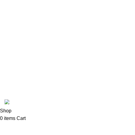
Bialetti
Coffe C
ColdPress
Fabbri
In Stead
Latte Art Factory
Mad Hatter
Cafetto
Coffee Shop C © sva prava zadržana.
Shop
0
items
Cart