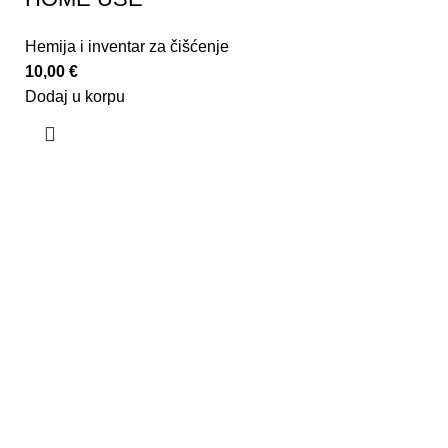
Hemija i inventar za čišćenje
10,00
€
Dodaj u korpu
U kafeteriji C, mi smo lanac koji nudi jedinstveno
iskustvo u ispijanju neke od brojnih vrsta kafe
provjerenog kvaliteta, uz obučene bariste koji ne samo
da pripremaju kafu s posebnom pažnjom, već i pružaju
obuku za sve ljubitelje kafe. Naš shop takođe nudi
bogat asortiman proizvoda poznatih brendova za sve
ljubitelje kafe.