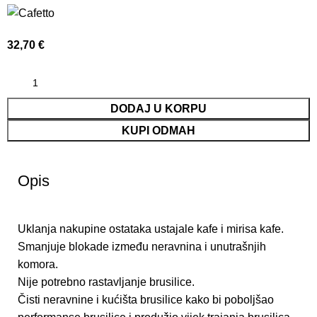
32,70
€
DODAJ U KORPU
KUPI ODMAH
Opis
Uklanja nakupine ostataka ustajale kafe i mirisa kafe.
Smanjuje blokade između neravnina i unutrašnjih
komora.
Nije potrebno rastavljanje brusilice.
Čisti neravnine i kućišta brusilice kako bi poboljšao