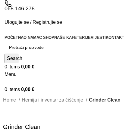
068 146 278
Ulogujte se / Registrujte se
POČETNA
O NAMA
C SHOP
NAŠE KAFETERIJE
VIJESTI
KONTAKT
Search
0
items
0,00
€
Menu
0
items
0,00
€
Home
Hemija i inventar za čišćenje
Grinder Clean
Grinder Clean