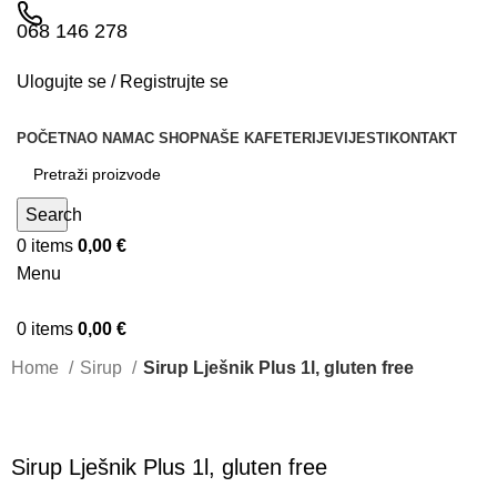
068 146 278
Ulogujte se / Registrujte se
POČETNA
O NAMA
C SHOP
NAŠE KAFETERIJE
VIJESTI
KONTAKT
Search
0
items
0,00
€
Menu
0
items
0,00
€
Home
Sirup
Sirup Lješnik Plus 1l, gluten free
Sirup Lješnik Plus 1l, gluten free