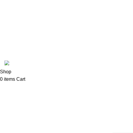
Fabbri
In Stead
Latte Art Factory
Mad Hatter
Cafetto
Coffee Shop C © sva prava zadržana.
Shop
0
items
Cart